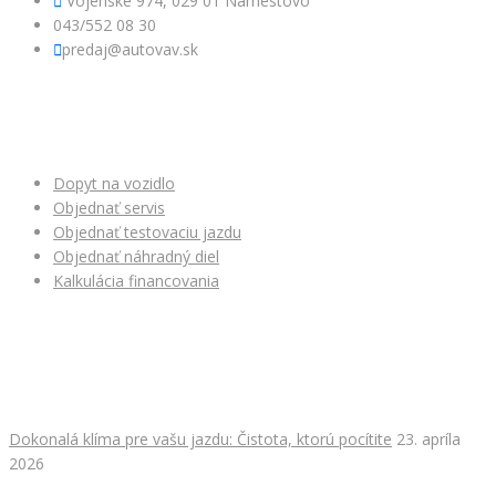
Vojenské 974, 029 01 Námestovo
043/552 08 30
predaj@autovav.sk
NAŠE SLUŽBY
Dopyt na vozidlo
Objednať servis
Objednať testovaciu jazdu
Objednať náhradný diel
Kalkulácia financovania
NAJNOVŠIE ČLÁNKY
Dokonalá klíma pre vašu jazdu: Čistota, ktorú pocítite
23. apríla
2026