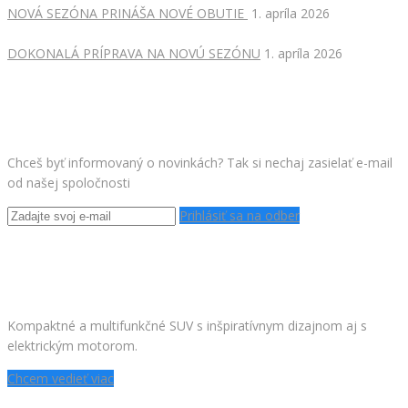
NOVÁ SEZÓNA PRINÁŠA NOVÉ OBUTIE
1. apríla 2026
DOKONALÁ PRÍPRAVA NA NOVÚ SEZÓNU
1. apríla 2026
ODOBERAJ NOVINKY
Chceš byť informovaný o novinkách? Tak si nechaj zasielať e-mail
od našej spoločnosti
Prihlásiť sa na odber
NOVÝ PEUGEOT 2008
Kompaktné a multifunkčné SUV s inšpiratívnym dizajnom aj s
elektrickým motorom.
Chcem vedieť viac