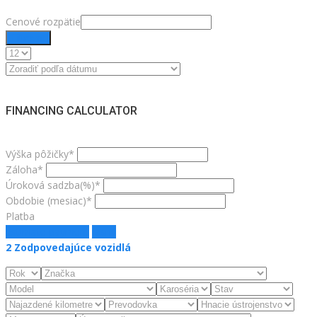
Cenové rozpätie
Filtrovať
FINANCING CALCULATOR
Výška pôžičky*
Záloha*
Úroková sadzba(%)*
Obdobie (mesiac)*
Platba
estimate payment
jasný
2
Zodpovedajúce vozidlá