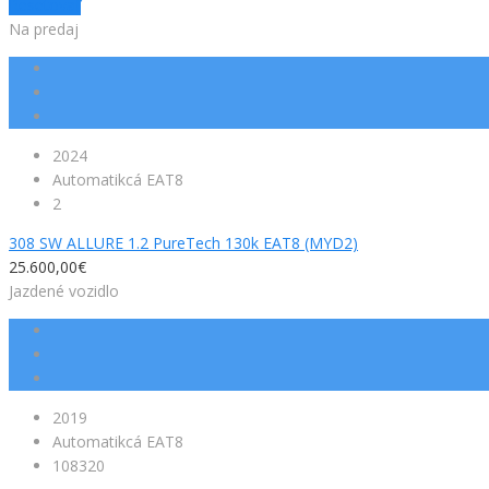
Resetovať
Na predaj
2024
Automatikcá EAT8
2
308 SW ALLURE 1.2 PureTech 130k EAT8 (MYD2)
25.600,00€
Jazdené vozidlo
2019
Automatikcá EAT8
108320