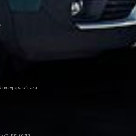
6
d našej spoločnosti
rickým motorom.