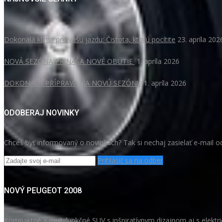
Dokonalá klíma pre vašu jazdu: Čistota, ktorú pocítite
23. apríla 202
NOVÁ SEZÓNA PRINÁŠA NOVÉ OBUTIE
1. apríla 2026
DOKONALÁ PRÍPRAVA NA NOVÚ SEZÓNU
1. apríla 2026
ODOBERAJ NOVINKY
Chceš byť informovaný o novinkách? Tak si nechaj zasielať e-mail o
Prihlásiť sa na odber
NOVÝ PEUGEOT 2008
Kompaktné a multifunkčné SUV s inšpiratívnym dizajnom aj s elekt