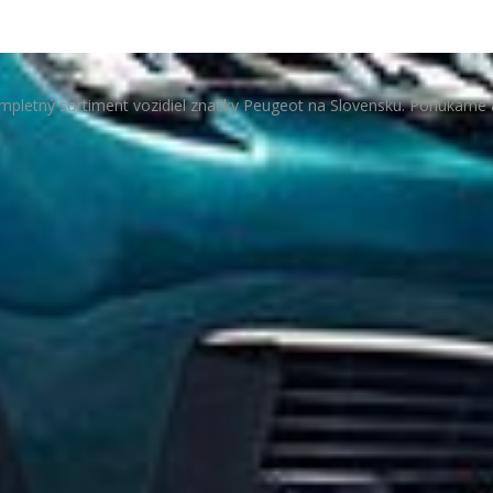
pletný sortiment vozidiel značky Peugeot na Slovensku. Ponúkame aj 