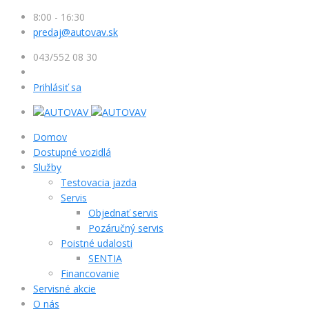
8:00 - 16:30
predaj@autovav.sk
043/552 08 30
Prihlásiť sa
Domov
Dostupné vozidlá
Služby
Testovacia jazda
Servis
Objednať servis
Pozáručný servis
Poistné udalosti
SENTIA
Financovanie
Servisné akcie
O nás