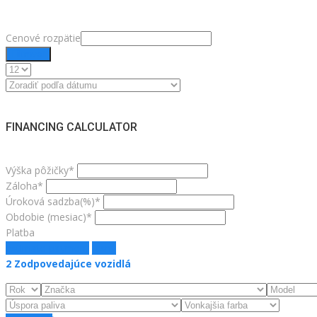
Cenové rozpätie
Filtrovať
FINANCING CALCULATOR
Výška pôžičky*
Záloha*
Úroková sadzba(%)*
Obdobie (mesiac)*
Platba
estimate payment
jasný
2
Zodpovedajúce vozidlá