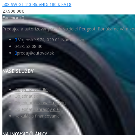
508 SW GT 2.0 BlueHDi 180 k EAT8
27.900,00€
Facebook
Predajca a autorizovaný servis vozidiel Peugeot. Ponúkame vám kom
Vojenské 974, 029 01 Námestovo
043/552 08 30
predaj@autovav.sk
NAŠE SLUŽBY
Dopyt na vozidlo
Objednať servis
Objednať testovaciu jazdu
Objednať náhradný diel
Kalkulácia financovania
NAJNOVŠIE ČLÁNKY