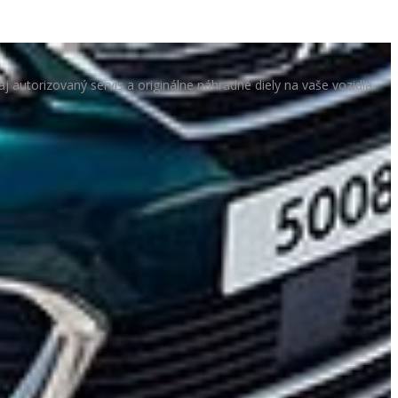
autorizovaný servis a originálne náhradné diely na vaše vozidlá.