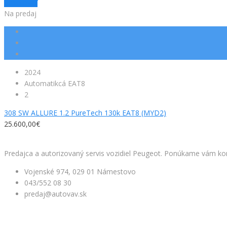
Resetovať
Na predaj
2024
Automatikcá EAT8
2
308 SW ALLURE 1.2 PureTech 130k EAT8 (MYD2)
25.600,00€
Facebook
Predajca a autorizovaný servis vozidiel Peugeot. Ponúkame vám kom
Vojenské 974, 029 01 Námestovo
043/552 08 30
predaj@autovav.sk
NAŠE SLUŽBY