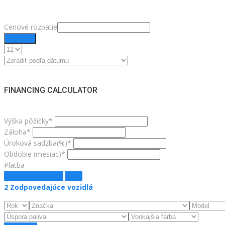
Cenové rozpätie
Filtrovať
FINANCING CALCULATOR
Výška pôžičky*
Záloha*
Úroková sadzba(%)*
Obdobie (mesiac)*
Platba
estimate payment
jasný
2
Zodpovedajúce vozidlá