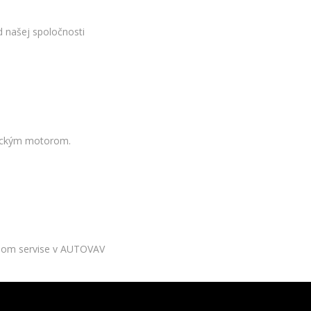
d našej spoločnosti
rickým motorom.
anom servise v AUTOVAV