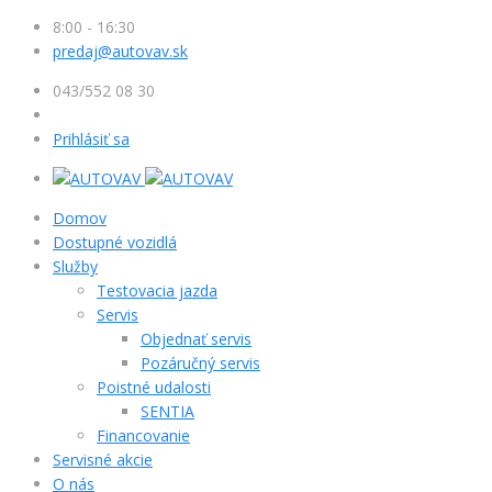
8:00 - 16:30
predaj@autovav.sk
043/552 08 30
Prihlásiť sa
Domov
Dostupné vozidlá
Služby
Testovacia jazda
Servis
Objednať servis
Pozáručný servis
Poistné udalosti
SENTIA
Financovanie
Servisné akcie
O nás