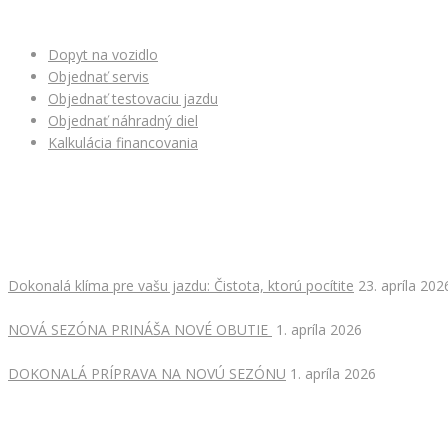
Dopyt na vozidlo
Objednať servis
Objednať testovaciu jazdu
Objednať náhradný diel
Kalkulácia financovania
NAJNOVŠIE ČLÁNKY
Dokonalá klíma pre vašu jazdu: Čistota, ktorú pocítite
23. apríla 202
NOVÁ SEZÓNA PRINÁŠA NOVÉ OBUTIE
1. apríla 2026
DOKONALÁ PRÍPRAVA NA NOVÚ SEZÓNU
1. apríla 2026
ODOBERAJ NOVINKY