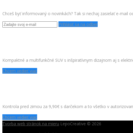
Chceš byť informovaný o novinkách? Tak si nechaj zasielať e-mail o
Prihlásiť sa na odber
NOVÝ PEUGEOT 2008
Kompaktné a multifunkčné SUV s inšpiratívnym dizajnom aj s elekt
Chcem vedieť viac
ZASTAVTE SA PRED ZIMOU DO KONTROLU
Kontrola pred zimou za 9,90€ s darčekom a to všetko v autorizov
Chcem vedieť viac
Tvorba web stránok na mieru
LepoCreative © 2026