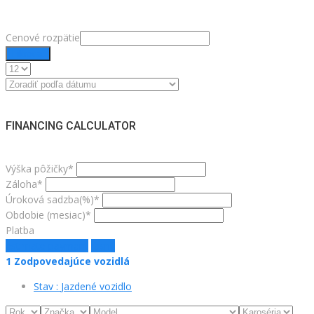
Cenové rozpätie
Filtrovať
FINANCING CALCULATOR
Výška pôžičky*
Záloha*
Úroková sadzba(%)*
Obdobie (mesiac)*
Platba
estimate payment
jasný
1
Zodpovedajúce vozidlá
Stav :
Jazdené vozidlo