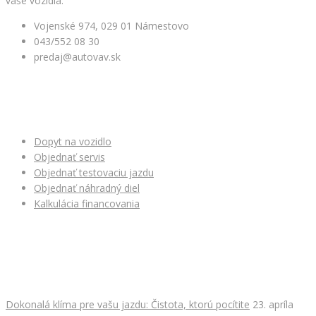
vaše vozidlá.
Vojenské 974, 029 01 Námestovo
043/552 08 30
predaj@autovav.sk
NAŠE SLUŽBY
Dopyt na vozidlo
Objednať servis
Objednať testovaciu jazdu
Objednať náhradný diel
Kalkulácia financovania
NAJNOVŠIE ČLÁNKY
Dokonalá klíma pre vašu jazdu: Čistota, ktorú pocítite
23. apríla