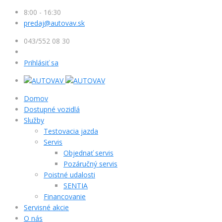
8:00 - 16:30
predaj@autovav.sk
043/552 08 30
Prihlásiť sa
Domov
Dostupné vozidlá
Služby
Testovacia jazda
Servis
Objednať servis
Pozáručný servis
Poistné udalosti
SENTIA
Financovanie
Servisné akcie
O nás